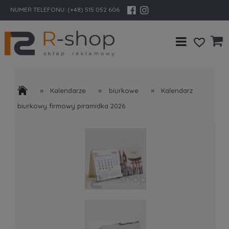
NUMER TELEFONU:
(+48) 515 052 606
»
»
»
Kalendarze
biurkowe
Kalendarz
biurkowy firmowy piramidka 2026