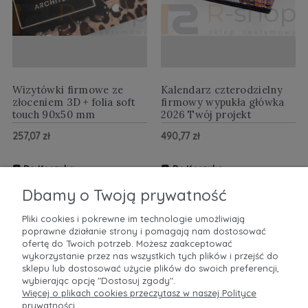
Wizytówki firmowe ze
Kalendarz czterodzielny
złoceniem 3D + folia soft
firmowy wypukła główka
touch 90x50 mm
2026 Twój projekt
257,07 zł
490,77 zł
Do Koszyka
Do Koszyka
ZOBACZ WIĘCEJ
ZOBACZ WIĘCEJ
Dbamy o Twoją prywatność
Pliki cookies i pokrewne im technologie umożliwiają
poprawne działanie strony i pomagają nam dostosować
POMOC
ofertę do Twoich potrzeb. Możesz zaakceptować
wykorzystanie przez nas wszystkich tych plików i przejść do
sklepu lub dostosować użycie plików do swoich preferencji,
MOJE KONTO
wybierając opcję "Dostosuj zgody".
Więcej o plikach cookies przeczytasz w naszej Polityce
prywatności.
PŁATNOŚCI I DOSTAWA