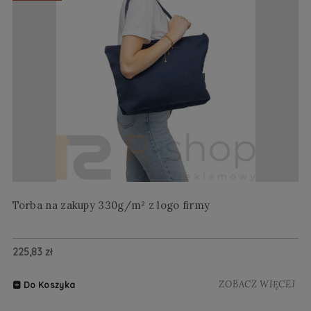
Torba na zakupy 330g/m² z logo firmy
Wi
225,83 zł
20
ZOBACZ WIĘCEJ
Do Koszyka