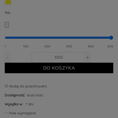
Plik:
1
100
200
300
400
500
-
+
DO KOSZYKA
dodaj do przechowalni
Dostępność:
duża ilość
Wysyłka w:
7 dni
*
- Pole wymagane