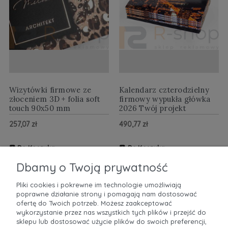
Wizytówki firmowe ze
Kalendarz czterodzielny
złoceniem 3D + folia soft
firmowy wypukła główka
touch 90x50 mm
2026 Twój projekt
257,07 zł
490,77 zł
Do Koszyka
Do Koszyka
ZOBACZ WIĘCEJ
ZOBACZ WIĘCEJ
Dbamy o Twoją prywatność
Pliki cookies i pokrewne im technologie umożliwiają
poprawne działanie strony i pomagają nam dostosować
POMOC
ofertę do Twoich potrzeb. Możesz zaakceptować
wykorzystanie przez nas wszystkich tych plików i przejść do
sklepu lub dostosować użycie plików do swoich preferencji,
MOJE KONTO