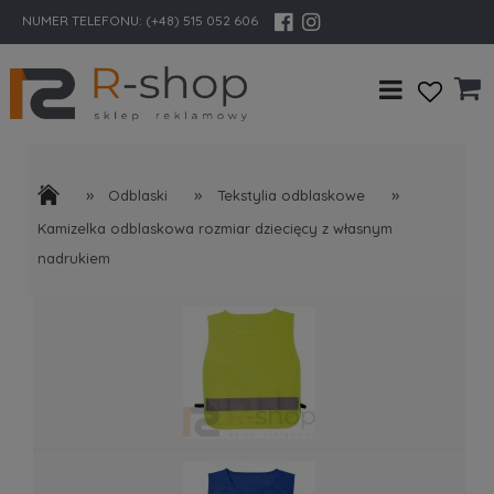
NUMER TELEFONU:
(+48) 515 052 606
»
»
»
Odblaski
Tekstylia odblaskowe
Kamizelka odblaskowa rozmiar dziecięcy z własnym
nadrukiem