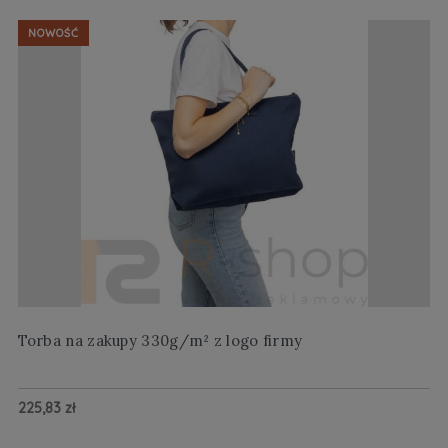
NOWOŚĆ
Torba na zakupy 330g/m² z logo firmy
Wi
225,83 zł
20