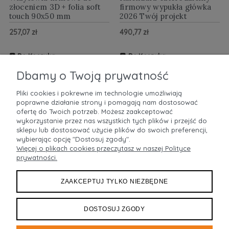
złoceniem 3D + folia soft
firmowy wypukła główka
touch 90x50 mm
2026 Twój projekt
257,07 zł
490,77 zł
Do Koszyka
Do Koszyka
ZOBACZ WIĘCEJ
ZOBACZ WIĘCEJ
Dbamy o Twoją prywatność
Pliki cookies i pokrewne im technologie umożliwiają
poprawne działanie strony i pomagają nam dostosować
POMOC
ofertę do Twoich potrzeb. Możesz zaakceptować
wykorzystanie przez nas wszystkich tych plików i przejść do
sklepu lub dostosować użycie plików do swoich preferencji,
MOJE KONTO
wybierając opcję "Dostosuj zgody".
Więcej o plikach cookies przeczytasz w naszej Polityce
prywatności.
PŁATNOŚCI I DOSTAWA
ZAAKCEPTUJ TYLKO NIEZBĘDNE
INFORMACJE
O NAS
DOSTOSUJ ZGODY