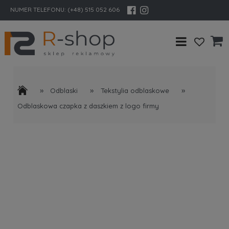
NUMER TELEFONU:
(+48) 515 052 606
»
»
»
Odblaski
Tekstylia odblaskowe
Odblaskowa czapka z daszkiem z logo firmy