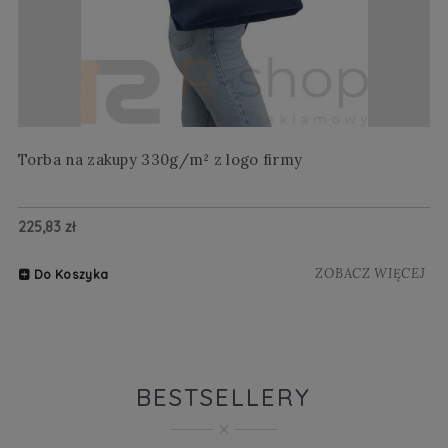
Torba na zakupy 330g/m² z logo firmy
Wi
225,83 zł
20
ZOBACZ WIĘCEJ
Do Koszyka
BESTSELLERY