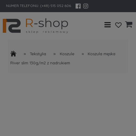
NUMER TELEFONU:
(+48) 515 052 606
»
»
»
Tekstylia
Koszule
Koszula męska
River slim 130g/m2 z nadrukiem