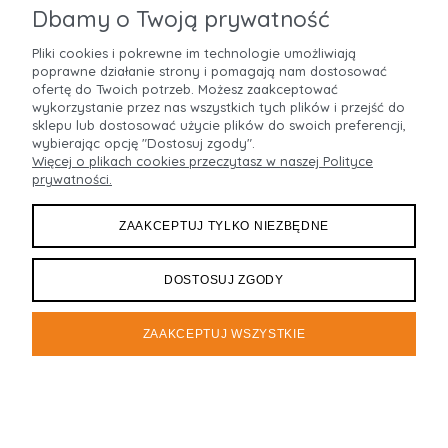
Dbamy o Twoją prywatność
Pliki cookies i pokrewne im technologie umożliwiają
poprawne działanie strony i pomagają nam dostosować
POMOC
ofertę do Twoich potrzeb. Możesz zaakceptować
wykorzystanie przez nas wszystkich tych plików i przejść do
sklepu lub dostosować użycie plików do swoich preferencji,
MOJE KONTO
wybierając opcję "Dostosuj zgody".
Więcej o plikach cookies przeczytasz w naszej Polityce
prywatności.
PŁATNOŚCI I DOSTAWA
ZAAKCEPTUJ TYLKO NIEZBĘDNE
INFORMACJE
O NAS
DOSTOSUJ ZGODY
ZAAKCEPTUJ WSZYSTKIE
Maxsote
Rocoto Theme. All rights reserved
Sklep internetowy Shoper.pl