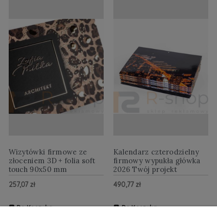
Wizytówki firmowe ze
Kalendarz czterodzielny
złoceniem 3D + folia soft
firmowy wypukła główka
touch 90x50 mm
2026 Twój projekt
257,07 zł
490,77 zł
Do Koszyka
Do Koszyka
ZOBACZ WIĘCEJ
ZOBACZ WIĘCEJ