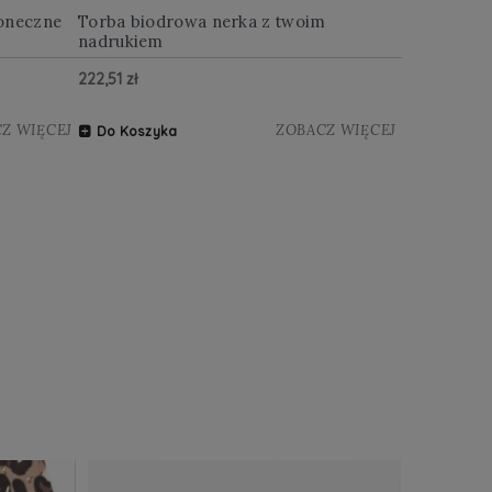
oneczne
Torba biodrowa nerka z twoim
Multitool w
nadrukiem
222,51 zł
122,88 zł
Z WIĘCEJ
ZOBACZ WIĘCEJ
Do Koszyka
Do Koszy