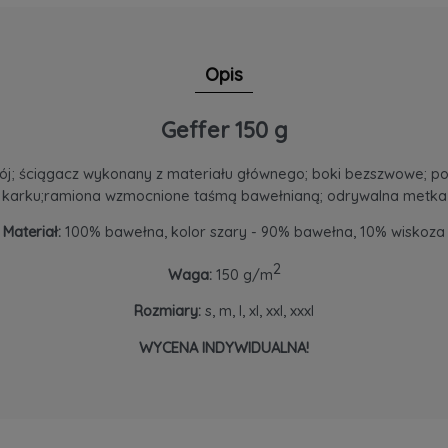
Opis
Geffer 150 g
krój; ściągacz wykonany z materiału głównego; boki bezszwowe; 
karku;ramiona wzmocnione taśmą bawełnianą; odrywalna metka
Materiał:
100% bawełna, kolor szary - 90% bawełna, 10% wiskoza
2
Waga:
150 g/m
Rozmiary:
s, m, l, xl, xxl, xxxl
WYCENA INDYWIDUALNA!