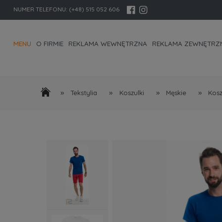
NUMER TELEFONU:
(+48) 515 052 606
MENU
O FIRMIE
REKLAMA WEWNĘTRZNA
REKLAMA ZEWNĘTRZ
KONTAKT I DANE FIRMY
»
»
»
»
Tekstylia
Koszulki
Męskie
Kosz