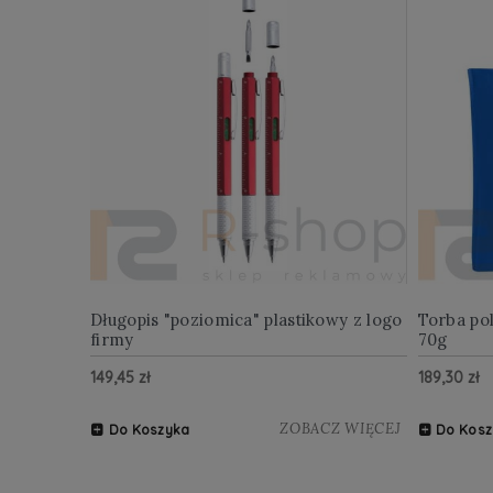
Długopis "poziomica" plastikowy z logo
Torba po
firmy
70g
149,45 zł
189,30 zł
ZOBACZ WIĘCEJ
Do Koszyka
Do Kosz