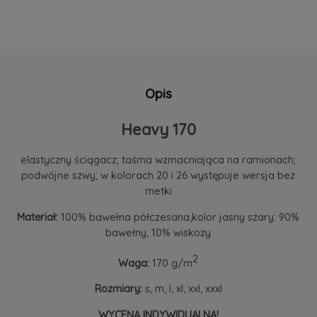
Opis
Heavy 170
elastyczny ściągacz; taśma wzmacniająca na ramionach;
podwójne szwy; w kolorach 20 i 26 występuje wersja bez
metki
Materiał:
100% bawełna półczesana,kolor jasny szary: 90%
bawełny, 10% wiskozy
2
Waga:
170 g/m
Rozmiary:
s, m, l, xl, xxl, xxxl
WYCENA INDYWIDUALNA!