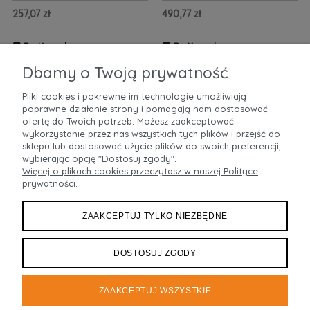
257,07 zł
490,77 zł
Do Koszyka
Do Koszyka
ZOBACZ WIĘCEJ
ZOBACZ WIĘCEJ
Dbamy o Twoją prywatność
Pliki cookies i pokrewne im technologie umożliwiają
poprawne działanie strony i pomagają nam dostosować
POMOC
ofertę do Twoich potrzeb. Możesz zaakceptować
wykorzystanie przez nas wszystkich tych plików i przejść do
sklepu lub dostosować użycie plików do swoich preferencji,
MOJE KONTO
wybierając opcję "Dostosuj zgody".
Więcej o plikach cookies przeczytasz w naszej Polityce
prywatności.
PŁATNOŚCI I DOSTAWA
ZAAKCEPTUJ TYLKO NIEZBĘDNE
INFORMACJE
O NAS
DOSTOSUJ ZGODY
ZAAKCEPTUJ WSZYSTKIE