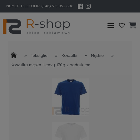
NUMER TELEFONU:
(+48) 515 052 606
»
»
»
»
Tekstylia
Koszulki
Męskie
Koszulka męska Heavy 170g z nadrukiem