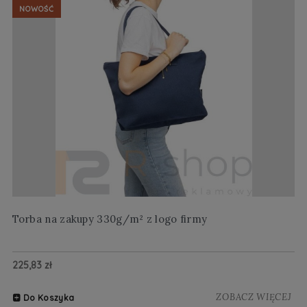
NOWOŚĆ
Torba na zakupy 330g/m² z logo firmy
Wi
225,83 zł
20
ZOBACZ WIĘCEJ
Do Koszyka