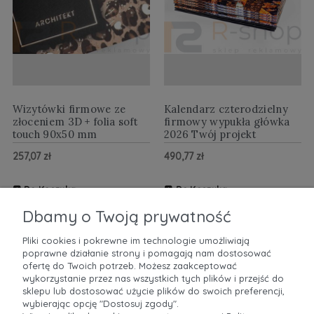
Wizytówki firmowe ze
Kalendarz czterodzielny
złoceniem 3D + folia soft
firmowy wypukła główka
touch 90x50 mm
2026 Twój projekt
257,07 zł
490,77 zł
Do Koszyka
Do Koszyka
ZOBACZ WIĘCEJ
ZOBACZ WIĘCEJ
Dbamy o Twoją prywatność
Pliki cookies i pokrewne im technologie umożliwiają
poprawne działanie strony i pomagają nam dostosować
POMOC
ofertę do Twoich potrzeb. Możesz zaakceptować
wykorzystanie przez nas wszystkich tych plików i przejść do
sklepu lub dostosować użycie plików do swoich preferencji,
MOJE KONTO
wybierając opcję "Dostosuj zgody".