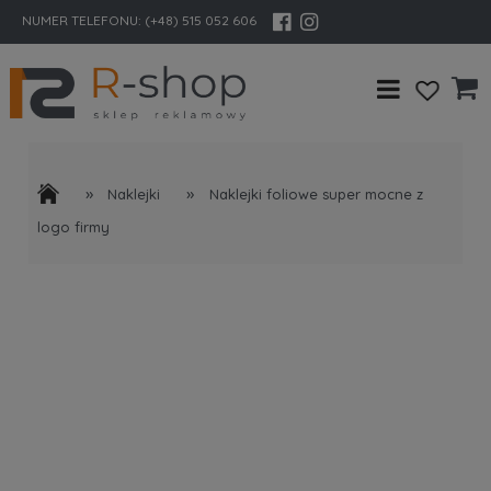
NUMER TELEFONU:
(+48) 515 052 606
»
»
Naklejki
Naklejki foliowe super mocne z
logo firmy