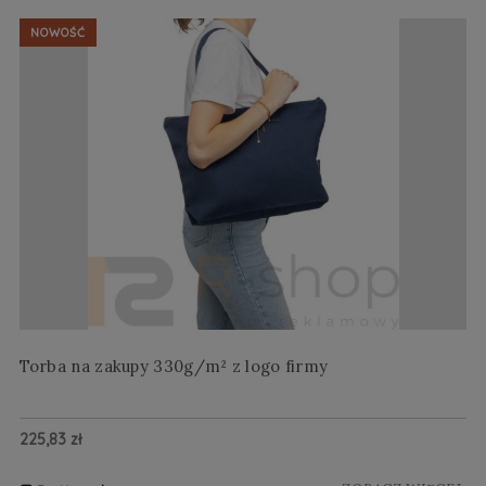
NOWOŚĆ
Torba na zakupy 330g/m² z logo firmy
Wi
225,83 zł
20