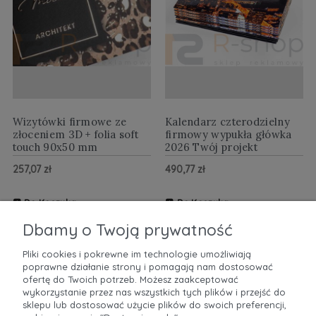
Wizytówki firmowe ze
Kalendarz czterodzielny
złoceniem 3D + folia soft
firmowy wypukła główka
touch 90x50 mm
2026 Twój projekt
257,07 zł
490,77 zł
Do Koszyka
Do Koszyka
ZOBACZ WIĘCEJ
ZOBACZ WIĘCEJ
Dbamy o Twoją prywatność
Pliki cookies i pokrewne im technologie umożliwiają
poprawne działanie strony i pomagają nam dostosować
POMOC
ofertę do Twoich potrzeb. Możesz zaakceptować
wykorzystanie przez nas wszystkich tych plików i przejść do
sklepu lub dostosować użycie plików do swoich preferencji,
MOJE KONTO