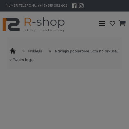
NUMER TELEFONU:
(+48) 515 052 606
»
»
Naklejki
Naklejki papierowe 5cm na arkuszu
z Twoim logo