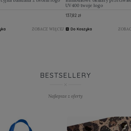
kcyjna bandana z twoim logo
Bambusowe okulary przeciwsł
UV400 twoje logo
137,82 zł
ZOBACZ WIĘCEJ
ZOBAC
yka
Do Koszyka
BESTSELLERY
Najlepsze z oferty