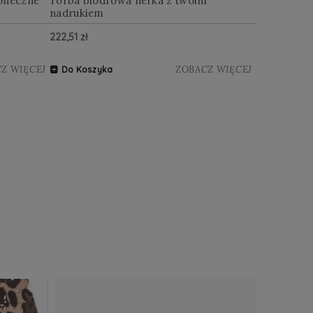
oneczne
Torba biodrowa nerka z twoim
Multitool w
nadrukiem
222,51 zł
122,88 zł
Z WIĘCEJ
ZOBACZ WIĘCEJ
Do Koszyka
Do Koszy