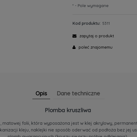
*
- Pole wymagane
Kod produktu:
5311
zapytaj o produkt
poleć znajomemu
Opis
Dane techniczne
Plomba kruszliwa
matowej folii, która wyposażona jest w klej akrylowy, permanentn
 wulkanizacji kleju, naklejki nie sposób oderwać od podłoża bez j
plomb gwarancyjnych (kruszy się przy próbie odklejania).