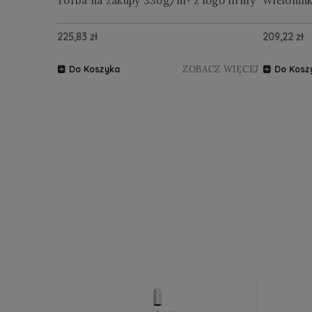
Torba na zakupy 330g/m² z logo firmy
Wielofun
225,83 zł
209,22 zł
ZOBACZ WIĘCEJ
Do Koszyka
Do Kosz