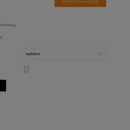
POPROŚ O WYCENĘ
 dostawy
y