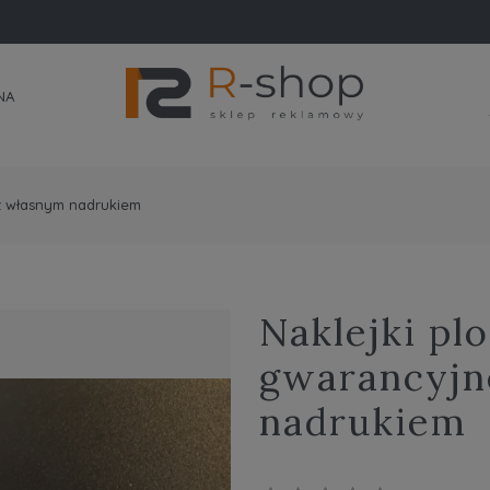
NA
z własnym nadrukiem
Naklejki p
gwarancyjn
nadrukiem