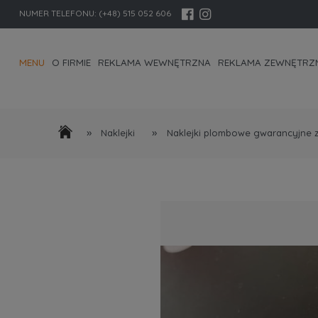
NUMER TELEFONU:
(+48) 515 052 606
MENU
O FIRMIE
REKLAMA WEWNĘTRZNA
REKLAMA ZEWNĘTRZ
KONTAKT I DANE FIRMY
»
»
Naklejki
Naklejki plombowe gwarancyjne 