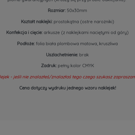
Rozmiar:
50x30mm
Kształt naklejki:
prostokątna (ostre narożniki)
Konfekcja i cięcie:
arkusze (z naklejkami naciętymi od góry)
Podłoże:
folia biała plombowa matowa, kruszliwa
Uszlachetnienie:
brak
Zadruk:
pełny kolor CMYK
ejek - jeśli nie znalazłeś/znalazłaś tego czego szukasz zaprasz
Cena dotyczy wydruku jednego wzoru naklejek!