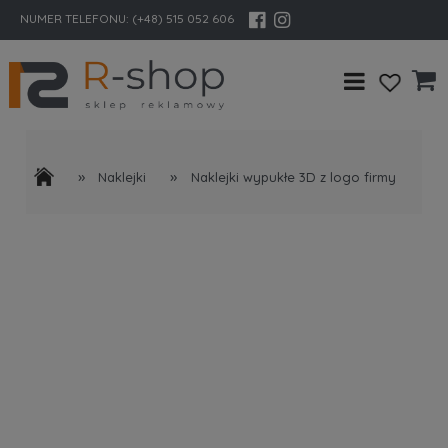
NUMER TELEFONU:
(+48) 515 052 606
»
»
Naklejki
Naklejki wypukłe 3D z logo firmy