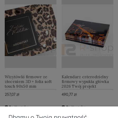
Wizytówki firmowe ze
Kalendarz czterodzielny
złoceniem 3D + folia soft
firmowy wypukła główka
touch 90x50 mm
2026 Twój projekt
257,07 zł
490,77 zł
Do Koszyka
Do Koszyka
ZOBACZ WIĘCEJ
ZOBACZ WIĘCEJ
Dbamy o Twoją prywatność