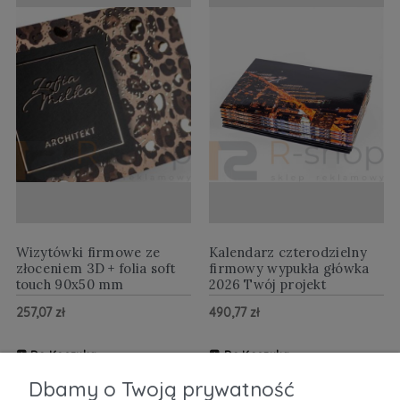
Wizytówki firmowe ze
Kalendarz czterodzielny
złoceniem 3D + folia soft
firmowy wypukła główka
touch 90x50 mm
2026 Twój projekt
257,07 zł
490,77 zł
Do Koszyka
Do Koszyka
ZOBACZ WIĘCEJ
ZOBACZ WIĘCEJ
Dbamy o Twoją prywatność