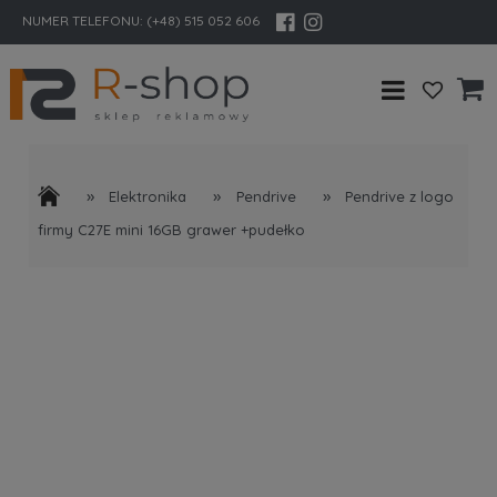
NUMER TELEFONU:
(+48) 515 052 606
»
»
»
Elektronika
Pendrive
Pendrive z logo
firmy C27E mini 16GB grawer +pudełko