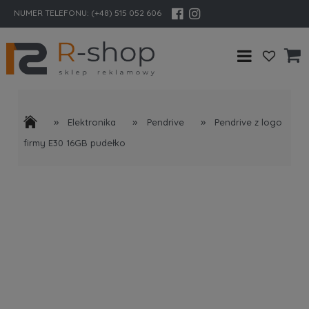
NUMER TELEFONU:
(+48) 515 052 606
»
»
»
Elektronika
Pendrive
Pendrive z logo
firmy E30 16GB pudełko