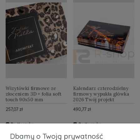
Wizytówki firmowe ze
Kalendarz czterodzielny
złoceniem 3D + folia soft
firmowy wypukła główka
touch 90x50 mm
2026 Twój projekt
257,07 zł
490,77 zł
Do Koszyka
Do Koszyka
ZOBACZ WIĘCEJ
ZOBACZ WIĘCEJ
Dbamy o Twoją prywatność