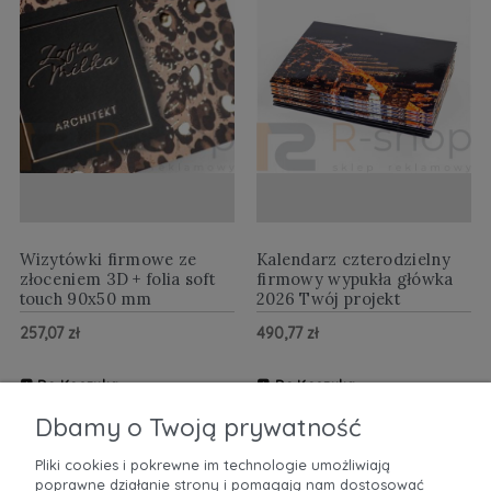
Wizytówki firmowe ze
Kalendarz czterodzielny
złoceniem 3D + folia soft
firmowy wypukła główka
touch 90x50 mm
2026 Twój projekt
257,07 zł
490,77 zł
Do Koszyka
Do Koszyka
ZOBACZ WIĘCEJ
ZOBACZ WIĘCEJ
Dbamy o Twoją prywatność
Pliki cookies i pokrewne im technologie umożliwiają
poprawne działanie strony i pomagają nam dostosować