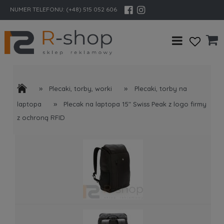
NUMER TELEFONU:
(+48) 515 052 606
»
»
Plecaki, torby, worki
Plecaki, torby na
»
laptopa
Plecak na laptopa 15″ Swiss Peak z logo firmy
z ochroną RFID