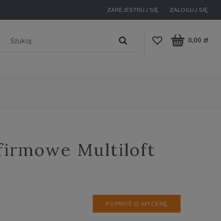
ZAREJESTRUJ SIĘ
ZALOGUJ SIĘ
0,00 zł
firmowe Multiloft
POPROŚ O WYCENĘ