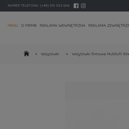
NUMER TELEFONU:
(+48) 515 052 606
MENU
O FIRMIE
REKLAMA WEWNĘTRZNA
REKLAMA ZEWNĘTRZ
KONTAKT I DANE FIRMY
»
»
Wizytówki
Wizytówki firmowe Multiloft 9