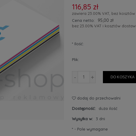
116,85 zł
zawiera 23.00% VAT, bez kosztów
95,00 zł
Cena netto:
bez 23.00% VAT i kosztów dostaw
*
Ilość:
Plik:
-
+
DO KOSZYKA
dodaj do przechowalni
Dostępność:
duża ilość
Wysyłka w:
3 dni
*
- Pole wymagane