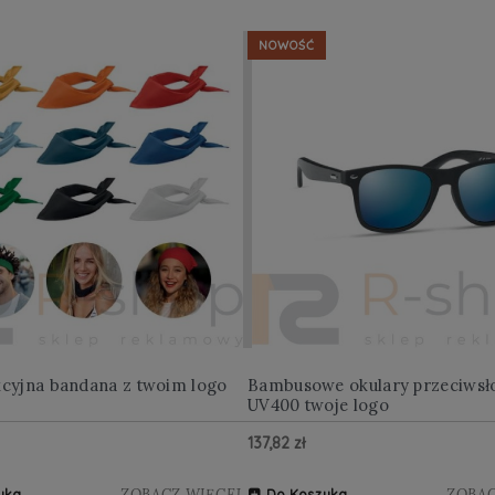
NOWOŚĆ
kcyjna bandana z twoim logo
Bambusowe okulary przeciwsł
UV400 twoje logo
137,82 zł
ZOBACZ WIĘCEJ
ZOBAC
yka
Do Koszyka