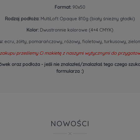
Format:
90x50
Rodzaj podłoża:
MultiLoft Opaque 810g (biały śnieżny gładki)
Kolor:
Dwustronnie kolorowe (4+4 CMYK)
u:
ecru, żółty, pomarańczowy, różowy, fioletowy, turkusowy, zielon
zakupu prześlemy Ci makietę z naszymi wytycznymi do przygotow
ówek oraz podłoża - jeśli nie znalazłeś/znalazłaś tego czego s
formularza :)
NOWOŚCI