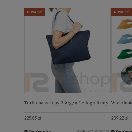
NOWOŚĆ
NOWOŚĆ
Torba na zakupy 330g/m² z logo firmy
Wielofun
225,83 zł
209,22 zł
ZOBACZ WIĘCEJ
Do Koszyka
Do Kosz