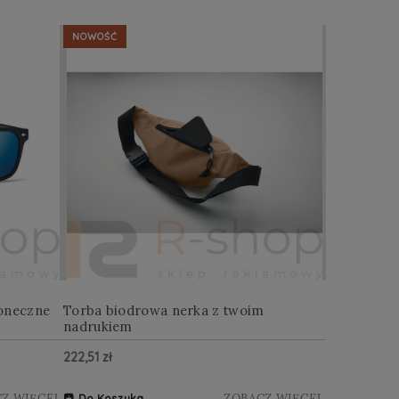
NOWOŚĆ
NOWOŚĆ
oneczne
Torba biodrowa nerka z twoim
Multitool w
nadrukiem
222,51 zł
122,88 zł
Z WIĘCEJ
ZOBACZ WIĘCEJ
Do Koszyka
Do Koszy