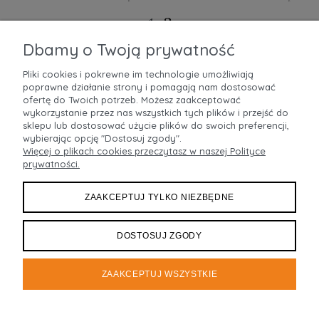
2
«
1
»
Dbamy o Twoją prywatność
Pliki cookies i pokrewne im technologie umożliwiają
poprawne działanie strony i pomagają nam dostosować
POMOC
ofertę do Twoich potrzeb. Możesz zaakceptować
wykorzystanie przez nas wszystkich tych plików i przejść do
MOJE KONTO
sklepu lub dostosować użycie plików do swoich preferencji,
wybierając opcję "Dostosuj zgody".
Więcej o plikach cookies przeczytasz w naszej Polityce
PŁATNOŚCI I DOSTAWA
prywatności.
INFORMACJE
ZAAKCEPTUJ TYLKO NIEZBĘDNE
O NAS
DOSTOSUJ ZGODY
ZAAKCEPTUJ WSZYSTKIE