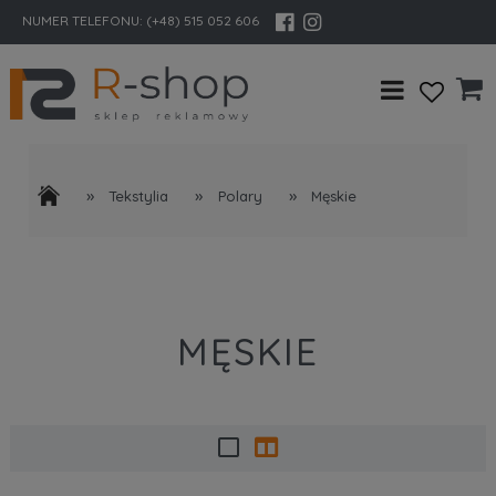
NUMER TELEFONU:
(+48) 515 052 606
»
»
»
Tekstylia
Polary
Męskie
MĘSKIE