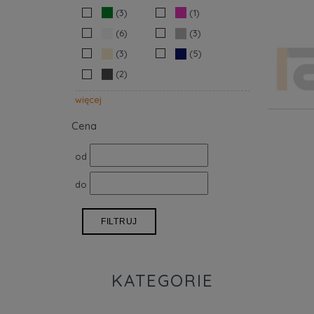
(3)
(1)
(6)
(3)
(3)
(5)
(2)
więcej
Cena
od
do
FILTRUJ
KATEGORIE