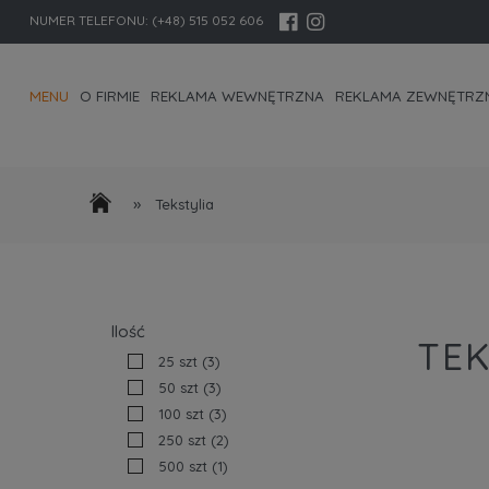
NUMER TELEFONU:
(+48) 515 052 606
MENU
O FIRMIE
REKLAMA WEWNĘTRZNA
REKLAMA ZEWNĘTRZ
KONTAKT I DANE FIRMY
»
Tekstylia
Ilość
TEK
25 szt
(3)
50 szt
(3)
100 szt
(3)
250 szt
(2)
500 szt
(1)