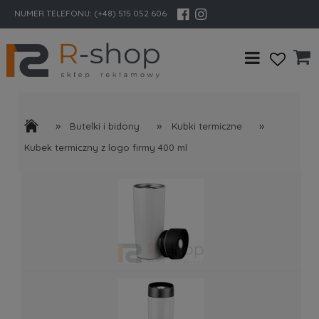
NUMER TELEFONU:
(+48) 515 052 606
»
»
»
Butelki i bidony
Kubki termiczne
Kubek termiczny z logo firmy 400 ml