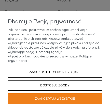
257,07 zł
490,77 zł
Do Koszyka
Do Koszyka
ZOBACZ WIĘCEJ
ZOBACZ WIĘCEJ
Dbamy o Twoją prywatność
Pliki cookies i pokrewne im technologie umożliwiają
poprawne działanie strony i pomagają nam dostosować
POMOC
ofertę do Twoich potrzeb. Możesz zaakceptować
wykorzystanie przez nas wszystkich tych plików i przejść do
sklepu lub dostosować użycie plików do swoich preferencji,
MOJE KONTO
wybierając opcję "Dostosuj zgody".
Więcej o plikach cookies przeczytasz w naszej Polityce
prywatności.
PŁATNOŚCI I DOSTAWA
ZAAKCEPTUJ TYLKO NIEZBĘDNE
INFORMACJE
O NAS
DOSTOSUJ ZGODY
ZAAKCEPTUJ WSZYSTKIE