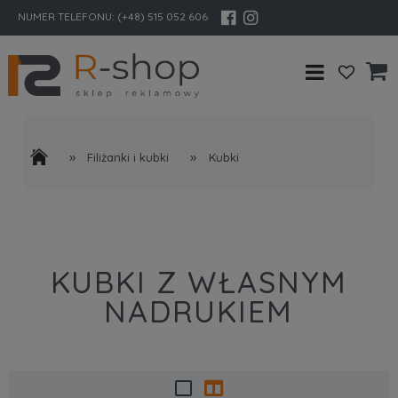
NUMER TELEFONU:
(+48) 515 052 606
»
»
Filiżanki i kubki
Kubki
KUBKI Z WŁASNYM
NADRUKIEM