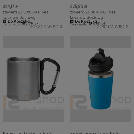
224,17 zł
225,83 zł
zawiera 23.00% VAT, bez
zawiera 23.00% VAT, bez
kosztów dostawy
kosztów dostawy
Do Koszyka
Do Koszyka
182,25 zł
183,60 zł
Cena netto:
Cena netto:
ZOBACZ WIĘCEJ
ZOBACZ WIĘCEJ
Kubek podróżny z logo
Kubek podróżny z logo