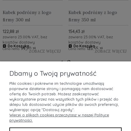
Kubek podróżny z logo
Kubek podróżny z logo
firmy 300 ml
firmy 350 ml
122,88 zł
154,43 zł
zawiera 23.00% VAT, bez
zawiera 23.00% VAT, bez
kosztów dostawy
kosztów dostawy
Do Koszyka
Do Koszyka
99,90 zł
125,55 zł
Cena netto:
Cena netto:
ZOBACZ WIĘCEJ
ZOBACZ WIĘCEJ
2
«
1
»
Dbamy o Twoją prywatność
Pliki cookies i pokrewne im technologie umożliwiają
poprawne działanie strony i pomagają nam dostosować
POMOC
ofertę do Twoich potrzeb. Możesz zaakceptować
wykorzystanie przez nas wszystkich tych plików i przejść do
MOJE KONTO
sklepu lub dostosować użycie plików do swoich preferencji,
wybierając opcję "Dostosuj zgody".
Więcej o plikach cookies przeczytasz w naszej Polityce
PŁATNOŚCI I DOSTAWA
prywatności.