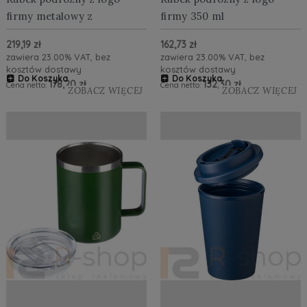
firmy metalowy z
firmy 350 ml
karabińczykiem 210 ml
219,19 zł
162,73 zł
zawiera 23.00% VAT, bez
zawiera 23.00% VAT, bez
kosztów dostawy
kosztów dostawy
Do Koszyka
Do Koszyka
178,20 zł
132,30 zł
Cena netto:
Cena netto:
ZOBACZ WIĘCEJ
ZOBACZ WIĘCEJ